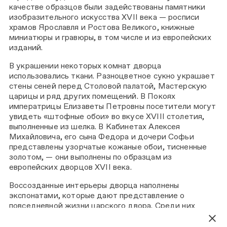
качестве образцов были задействованы памятники
изобразительного искусства XVII века — росписи
храмов Ярославля и Ростова Великого, книжные
миниатюры и гравюры, в том числе и из европейских
изданий.
В украшении некоторых комнат дворца
использовались ткани. Разноцветное сукно украшает
стены сеней перед Столовой палатой, Мастерскую
царицы и ряд других помещений. В Покоях
императрицы Елизаветы Петровны посетители могут
увидеть «штофные обои» во вкусе XVIII столетия,
выполненные из шелка. В Кабинетах Алексея
Михайловича, его сына Федора и дочери Софьи
представлены узорчатые кожаные обои, тисненные
золотом, — они выполнены по образцам из
европейских дворцов XVII века.
Воссозданные интерьеры дворца наполнены
экспонатами, которые дают представление о
повседневной жизни царского двора. Среди них
присутствуют уникальные предметы XVII века —
например, кровать западноевропейской работы в