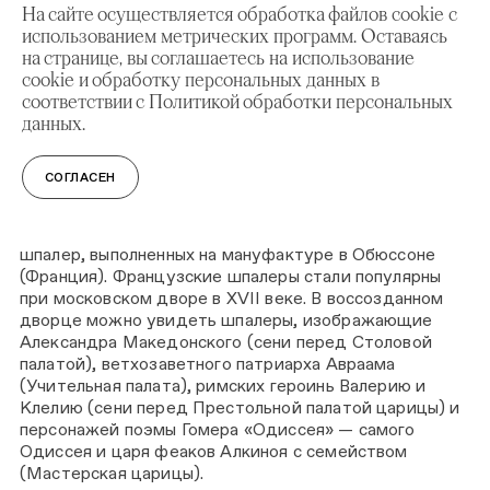
На сайте осуществляется обработка файлов cookie с
Опочивальне царя. Некоторые предметы обстановки
использованием метрических программ. Оставаясь
были воспроизведены по образцам XVII–XVIII веков
на странице, вы соглашаетесь на использование
из фондов Московского Кремля, Государственного
cookie и обработку персональных данных в
Эрмитажа и иных музеев, в том числе иностранных. В
соответствии с Политикой обработки персональных
интерьерах представлены мебель, роскошные
данных.
предметы быта — восточные ковры и европейские
гобелены, — реконструкции исторических костюмов,
разнообразные светильники и иконы в золоченых
СОГЛАСЕН
киотах.
Рекомендуем обратить внимание на собрание
шпалер, выполненных на мануфактуре в Обюссоне
(Франция). Французские шпалеры стали популярны
при московском дворе в XVII веке. В воссозданном
дворце можно увидеть шпалеры, изображающие
Александра Македонского (сени перед Столовой
палатой), ветхозаветного патриарха Авраама
(Учительная палата), римских героинь Валерию и
Клелию (сени перед Престольной палатой царицы) и
персонажей поэмы Гомера «Одиссея» — самого
Одиссея и царя феаков Алкиноя с семейством
(Мастерская царицы).