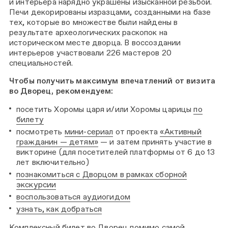
и интерьера нарядно украшены изысканной резьбой.
Печи декорированы изразцами, созданными на базе
тех, которые во множестве были найдены в
результате археологических раскопок на
историческом месте дворца. В воссоздании
интерьеров участвовали 226 мастеров 20
специальностей.
Чтобы получить максимум впечатлений от визита
во Дворец, рекомендуем:
посетить Хоромы царя и/или Хоромы царицы
по
билету
посмотреть
мини-сериал
от проекта
«Активный
гражданин — детям»
— и затем принять участие в
викторине (для посетителей платформы от 6 до 13
лет включительно)
познакомиться с Дворцом в рамках сборной
экскурсии
воспользоваться аудиогидом
узнать, как добраться
Комплексный билет во Дворец помимо самой