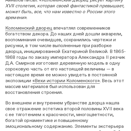
XVII столетия, которая своей фантастикой превышает,
может быть, все, что нам известно о России этого
времени»
.
Коломенский дворец
впечатлял современников
богатством декора. До наших дней дошли акварели,
воспоминания очевидцев, сохранились чертежи и
рисунки, в том числе выполненные при разборке
дворца, инициированной Екатериной Великой. В 1865-
1868 годы по заказу императора Александра II резчик
Д.А. Смирнов изготовил деревянную модель в одну
сороковую часть от его настоящей величины — в
настоящее время ее можно увидеть в постоянной
экспозиции
«Вехи истории Коломенского»
. Весь этот
массив материалов был использован для
восстановления строения.
Во внешнем и внутреннем убранстве дворца нашла
свое отражение эстетика второй половины XVII века
с ее тяготением к красочности, многоцветности,
богатой орнаментике и повышенному
эмоциональному содержанию. Элементы экстерьера