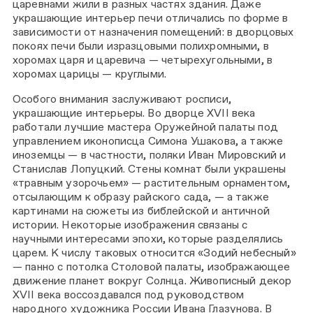
царевнами жили в разных частях здания. Даже
украшающие интерьер печи отличались по форме в
зависимости от назначения помещений: в дворцовых
покоях печи были изразцовыми полихромными, в
хоромах царя и царевича — четырехугольными, в
хоромах царицы — круглыми.
Особого внимания заслуживают росписи,
украшающие интерьеры. Во дворце XVII века
работали лучшие мастера Оружейной палаты под
управлением иконописца Симона Ушакова, а также
иноземцы — в частности, поляки Иван Мировский и
Станислав Лопуцкий. Стены комнат были украшены
«травным узорочьем» — растительным орнаментом,
отсылающим к образу райского сада, — а также
картинами на сюжеты из библейской и античной
истории. Некоторые изображения связаны с
научными интересами эпохи, которые разделялись
царем. К числу таковых относится «Зодий небесный»
— панно с потолка Столовой палаты, изображающее
движение планет вокруг Солнца. Живописный декор
XVII века воссоздавался под руководством
народного художника России Ивана Глазунова. В