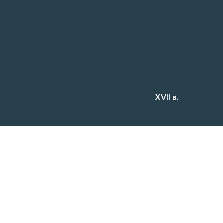
XVII в.
СМОТРИТЕ ТАКЖЕ
ЭКСКУРСИЯ
7+