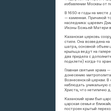
избавлении Москвы от п
В 1650-е годы на месте
— каменная. Причиной т
наследника: царевич Дм
Иконы Божьей Матери в 
Казанская церковь соор
стиле. Она возведена на
шатра, основной объем 
крыльца ведут на галер
два придела с дополнит
подклете) когда-то хра
Главная святыня храма 
донесению митрополита 
Вознесенской церкви. В
наблюдать уникальную с
Христа, что нетипично д
Казанский храм был цар
царская семья и ближай
построен крытый перехо