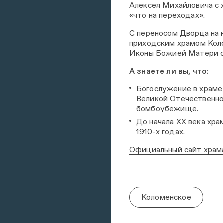
Алексея Михайловича с х
«что на переходах».
С переносом Дворца на н
приходским храмом Коло
Иконы Божией Матери с
А знаете ли вы, что:
Богослужение в храме 
Великой Отечественно
бомбоубежище.
До начала XX века хра
1910-х годах.
Официальный сайт храм
Коломенское