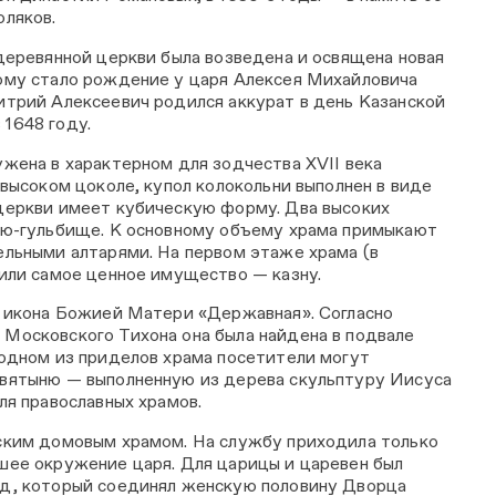
оляков.
 деревянной церкви была возведена и освящена новая
ому стало рождение у царя Алексея Михайловича
итрий Алексеевич родился аккурат в день Казанской
1648 году.
ужена в характерном для зодчества XVII века
 высоком цоколе, купол колокольни выполнен в виде
церкви имеет кубическую форму. Два высоких
ею-гульбище. К основному объему храма примыкают
ельными алтарями. На первом этаже храма (в
нили самое ценное имущество — казну.
— икона Божией Матери «Державная». Согласно
Московского Тихона она была найдена в подвале
 одном из приделов храма посетители могут
вятыню — выполненную из дерева скульптуру Иисуса
ля православных храмов.
ским домовым храмом. На службу приходила только
шее окружение царя. Для царицы и царевен был
д, который соединял женскую половину Дворца