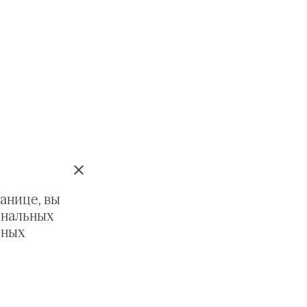
анице, вы
ональных
ьных