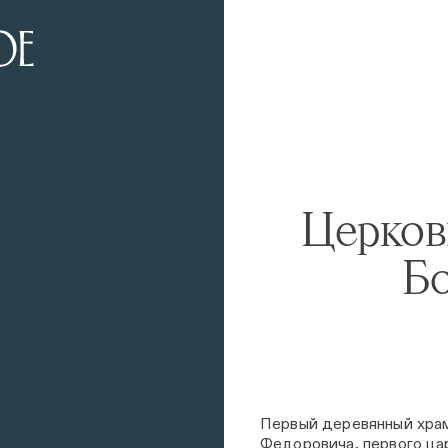
Церков
Б
Первый деревянный храм
Федоровича, первого цар