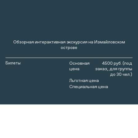
Обзорная интерактивная экскурсия на Измайловском
острове
Билеты
4500 руб. (под
заказ, для группы
до 30 чел.)
Измайловский остров был одним из любимейших
мест Петра I, здесь он часто бывал в свои юные годы,
именно здесь берут своё начало многие его