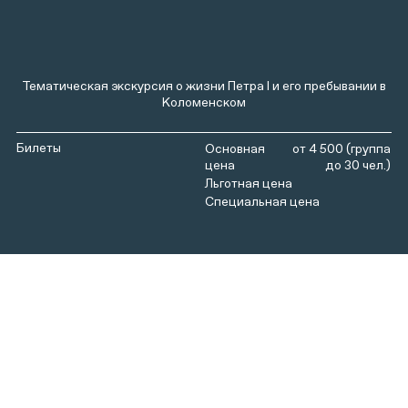
Тематическая экскурсия о жизни Петра I и его пребывании в
Коломенском
Билеты
от 4 500 (группа
до 30 чел.)
Тематическая экскурсия знакомит с наиболее
значимыми событиями конца ХVII – начала ХVIII вв.,
происходившими в Коломенском, и жизнью первого
русского императора Петра I. Экскурсанты
познакомятся с памятниками архитектуры
Государева двора царя Алексея Михайловича, увидят