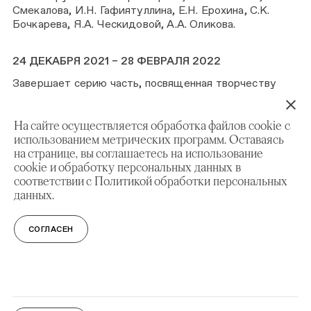
Смекалова, И.Н. Гафиятуллина, Е.Н. Ерохина, С.К.
Бочкарева, Я.А. Ческидовой, А.А. Оликова.
24 ДЕКАБРЯ 2021 – 28 ФЕВРАЛЯ 2022
Завершает серию часть, посвященная творчеству
авторов, увлеченных абстрактным и
сюрреалистическим искусством, использующих
На сайте осуществляется обработка файлов cookie с
авангардные техники. Представлены работы Н.Н.
использованием метрических программ. Оставаясь
Иванова, Ю.Я. Гилева, В.А. Бартенева, В.В. Газукина,
на странице, вы соглашаетесь на использование
А.А. Курилова.
cookie и обработку персональных данных в
соответствии с Политикой обработки персональных
ОБРАЩАЕМ ВАШЕ ВНИМАНИЕ, ЧТО ДЛЯ ВХОДА НА
данных.
ВЫСТАВКУ НЕОБХОДИМ QR-КОД,
ПОДТВЕРЖДАЮЩИЙ ПРОЙДЕННУЮ ВАКЦИНАЦИЮ
СОГЛАСЕН
ИЛИ НАЛИЧИЕ ОТРИЦАТЕЛЬНОГО ПЦР-ТЕСТА
(ИЛИ ФАКТ ПЕРЕНЕСЕННОЙ БОЛЕЗНИ).