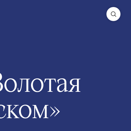
Золотая
ском»