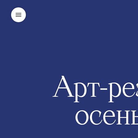
Арт-ре
осен