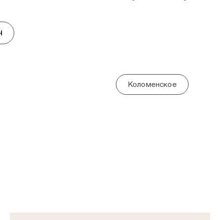
Виктор Маторин — совреме
исторической картины, пей
Н
реализма», «Мой остров со
Коломенское