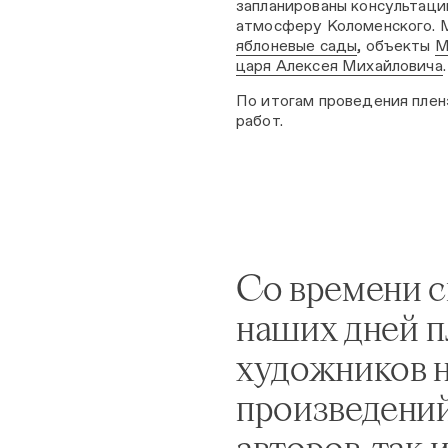
запланированы консультаци
атмосферу Коломенского. 
яблоневые сады
, объекты
М
царя Алексея Михайловича
.
По итогам проведения плен
работ.
Со времени с
наших дней п
художников н
произведений
авторов, так 