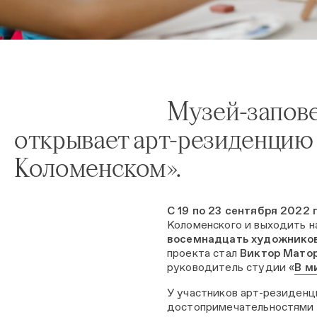
Музей-запов
открывает арт-резиденцию 
Коломенском».
С 19 по 23 сентября 2022 
Коломенского и выходить н
восемнадцать художнико
проекта стал
Виктор Мато
руководитель студии «
В м
У участников арт-резиденц
достопримечательностями 