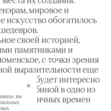
енэрам, мировое и
е искусство обогатилось
шедевров.
ное своей историей,
ыми памятниками и
оменское, с точки зрения
ной выразительности еще
скрыто и будет интересно
тью и глубиной в одно из
анице, вы
ых и поэтичных времен
ональных
ьных