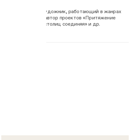
нный московский художник, работающий в жанрах
зажа, натюрморта, автор проектов «Притяжение
кровищ», «Сердца столиц соединяя» и др.