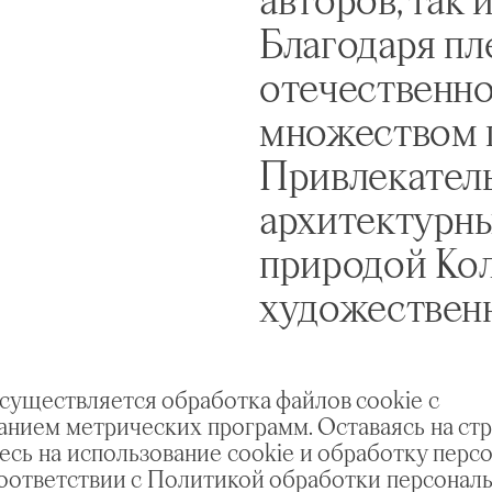
Благодаря пл
отечественно
множеством 
Привлекатель
архитектурн
природой Кол
художествен
широко не ра
своей свежес
осуществляется обработка файлов cookie с
анием метрических программ. Оставаясь на стр
самых красив
есь на использование cookie и обработку перс
года.
соответствии с Политикой обработки персонал