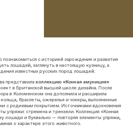
 познакомиться с историей зарождения и развития
деть лошадей, заглянуть в настоящую кузницу, а
едения известных русских пород лошадей.
ва представила
коллекцию «Конная амуниция»
роект в Британской высшей школе дизайна. После
ора в Коломенском она дополнила и расширила
, кольца, браслеты, ожерелья и чокеры, выполненные
уни с родиевым покрытием. Источниками вдохновения
ты упряжи: стремена и трензели. Коллекция «Конная
зу лошади и буквально — повторяя элементы упряжи,
иная о характере этого животного.