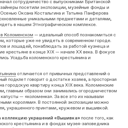
начал сотрудничество с выпускниками Британской
зайнеры посетили экспозиции, музейные фонды и
 Осенью Оксана Костальгина и Татьяна Панферова
дохновленные уникальными предметами и деталями,
идеть в нашем Этнографическом комплексе.
 в Коломенском
— идеальный способ познакомиться с
ом, которые уже не увидеть в современном городе.
ов и лошадей, понаблюдать за работой кузнеца и
ие крестьяне в конце XIX — начале XX века. В фокусе
лись Усадьба коломенского крестьянина и
тьянина
отличается от привычных представлений о
ный подклет говорит о достатке хозяев, а просторная
на городскую квартиру конца XIX века. Коломенские
и, главным образом они занимались огородничеством
капусты — «коломенка». За все это их называли
ными королями». В постоянной экспозиции можно
я, украшенного принтами, кружевом и вышивкой.
а
коллекцию украшений «Вышивка»
после того, как
нского крестьянина и в фондах музея-заповедника