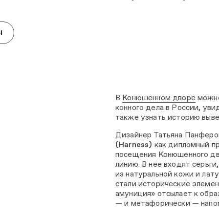
Н
В
Конюшенном дворе
можно
конного дела в России, уви
также узнать историю выв
Дизайнер Татьяна Панферо
(Harness)
как дипломный п
посещения Конюшенного дв
линию. В нее входят серьги
из натуральной кожи и лат
стали исторические элемен
амуниция» отсылает к обра
— и метафорически — напом