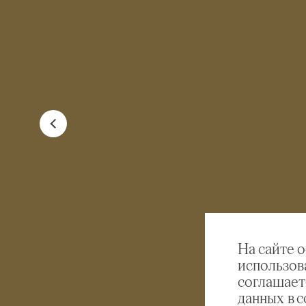
На сайте 
использов
соглашает
данных в 