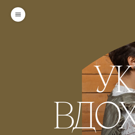
У
ВДО