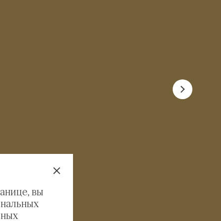
анице, вы
ональных
ьных