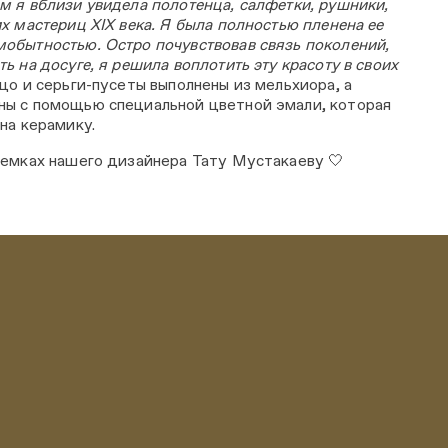
м я вблизи увидела полотенца, салфетки, рушники,
х мастериц XIX века. Я была полностью пленена ее
обытностью. Остро почувствовав связь поколений,
ь на досуге, я решила воплотить эту красоту в своих
цо и серьги-пусеты выполнены из мельхиора, а
ны с помощью специальной цветной эмали, которая
на керамику.
ъемках нашего дизайнера Тату Мустакаеву 🤍