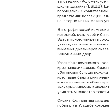
заповедник «Коломенское» 
школы дизайна (БВШД). Ди
пообщались с хранителями.
представили коллекции, в
некоторые из них можно ув
Этнографический комплекс
историей, культурой и быт
Здесь можно увидеть сокол
узнать, как жили коломенск
внимания дизайнеров оказа
Конюшенный двор.
Усадьба коломенского крес
крестьянских домах. Камен
обстановка больше похожа 
крестьяне были зажиточным
и даже вывели особый сорт 
«кочерыжниками» и «капуст
увидеть множество текстил
Оксана Костальгина создал
побывала в Усадьбе коломе