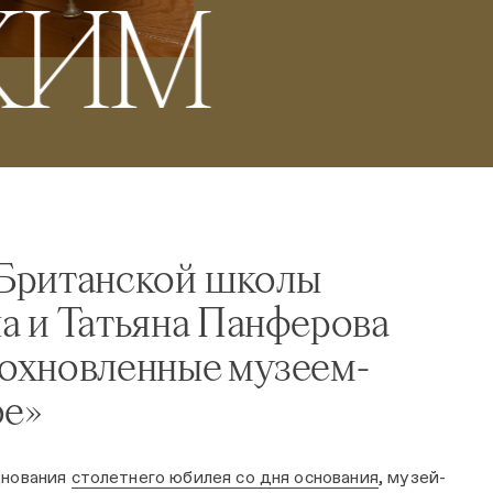
КИМ
Британской школы
а и Татьяна Панферова
дохновленные музеем-
ое»
днования
столетнего юбилея со дня основания
, музей-