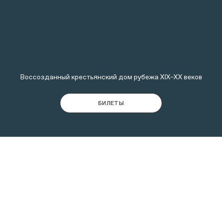
Воссозданный крестьянский дом рубежа XIX–XX веков
БИЛЕТЫ
В 1960-е годы Коломенское вошло в состав Москвы, а
к концу 1970-х утратило сельский облик, но у вас
есть возможность представить, как это было: вдоль
Большой улицы расположены воссозданные усадьбы
кузнеца и крестьянина села Коломенского.