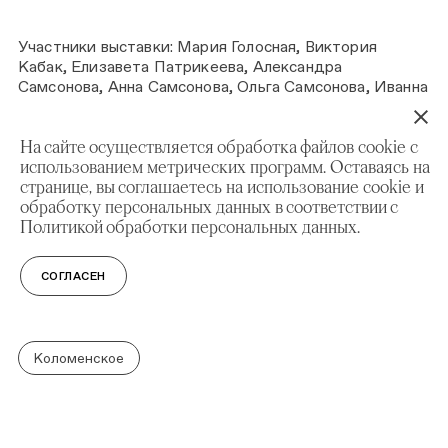
Участники выставки: Мария Голосная, Виктория
Кабак, Елизавета Патрикеева, Александра
Самсонова, Анна Самсонова, Ольга Самсонова, Иванна
Степанова, Абдулла Халитов, Камиль Шапиев, Роман
Ющенко.
На сайте осуществляется обработка файлов cookie с
Экспозиция будет открыта до 29 апреля в Тереме
использованием метрических программ. Оставаясь на
старших царевен. Ее могут бесплатно посмотреть
странице, вы соглашаетесь на использование cookie и
участники мастер-классов и музейных занятий,
обработку персональных данных в соответствии с
проходящих во Дворце царя Алексея Михайловича.
Политикой обработки персональных данных.
После окончания проект будет представлен в
Федоскинском институте лаковой миниатюрной
СОГЛАСЕН
живописи и других художественных вузах страны.
Коломенское