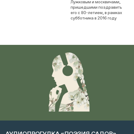
Лужковым и москвичами,
пришедшими поздравить
его с 80-летием, в рамках
субботника в 2016 году
АУДИОПРОГУЛКА «ПОЭЗИЯ САДОВ»