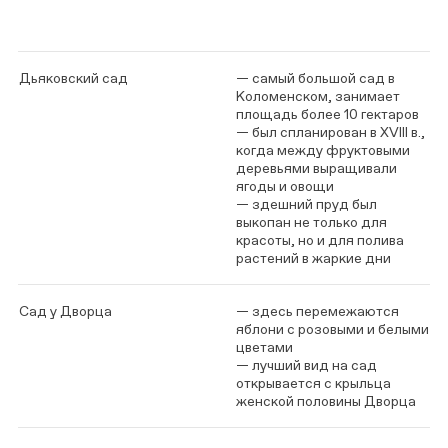
Дьяковский сад
— самый большой сад в
Коломенском, занимает
площадь более 10 гектаров
— был спланирован в XVIII в.,
когда между фруктовыми
деревьями выращивали
ягоды и овощи
— здешний пруд был
выкопан не только для
красоты, но и для полива
растений в жаркие дни
Сад у Дворца
— здесь перемежаются
яблони с розовыми и белыми
цветами
— лучший вид на сад
открывается с крыльца
женской половины Дворца