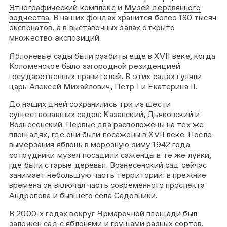
Этнографический комплекс
и
Музей деревянного
зодчества
. В наших фондах хранится более 180 тысяч
экспонатов, а в выставочных залах открыто
множество
экспозиций
.
Яблоневые сады
были разбиты еще в XVII веке, когда
Коломенское было загородной резиденцией
государственных правителей. В этих садах гуляли
царь Алексей Михайлович, Петр I и Екатерина II.
До наших дней сохранились три из шести
существовавших садов: Казанский, Дьяковский и
Вознесенский. Первые два расположены на тех же
площадях, где они были посажены в XVII веке. После
вымерзания яблонь в морозную зиму 1942 года
сотрудники музея посадили саженцы в те же лунки,
где были старые деревья. Вознесенский сад сейчас
занимает небольшую часть территории: в прежние
времена он включал часть современного проспекта
Андропова и бывшего села Садовники.
В 2000-х годах вокруг Ярмарочной площади был
заложен сад с яблонями и грушами разных сортов.