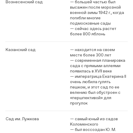
Вознесенский сад
— большей частью был
высажен после морозной
военной зимы 1942 г., когда
погибли многие
подмосковные сады
— сейчас здесь растет
более 800 яблонь
Казанский сад
— находится на своем
месте более 300 лет
— современная планировка
сада с прямыми аллеями
появилась в XVII веке
— императрица Екатерина II
очень любила гулять
пешком, и этот сад по ее
велению был обустроен с
«першпективой» для
прогулок
Сад им. Лужкова
— самый юный из садов
Коломенского
— был воссоздан Ю. М.