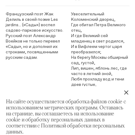
Французский поэт Жак
Увеселительный
Делиль в своей поэме Les
Коломенский дворец,
jardins... («Сады») воспел
Где обитал Петра Великого
садово-парковое искусство.
отец,
Русский поэт Александр
И где Великий сей
Воейков не только перевел
младенец в свет родился,
«Сады», но и дополнил их
И в Вифлеем чертог царя
строками, посвященными
преобразился;
русским садам.
На берегу Москвы обширный
сад, густой,
Лип, вишен, яблонь лес, где
часто в летний зной,
Любя прохладу вод и тени
древ густые,
Честолюбивая покоилась
София.
На сайте осуществляется обработка файлов cookie с
использованием метрических программ. Оставаясь
на странице, вы соглашаетесь на использование
cookie и обработку персональных данных в
соответствии с Политикой обработки персональных
данных.