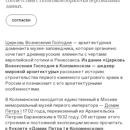
соответствии с Политикой обработки персональных
данных.
СОГЛАСЕН
КНИГИ ПРО КОЛОМЕНСКОЕ
Церковь Вознесения Господня
— архитектурная
доминанта музея-заповедника, которая органично
сочетает древнерусские элементы с чертами
европейской готики и Ренессанса.
Издание «Церковь
Вознесения Господня в Коломенском — шедевр
мировой архитектуры»
расскажет историю
строительства первого каменного шатрового храма в
России и познакомит с его архитектурными
особенностями.
В Коломенском находится единственный в Москве
мемориальный музей первого императора —
Домик
Петра I
1702 года, перевезенный из Архангельска
Петром Барановским в 1932 году. Об истории этого
строения и постоянной экспозиции можно прочитать
в
буклете «Домик Петра I в Коломенском»
.