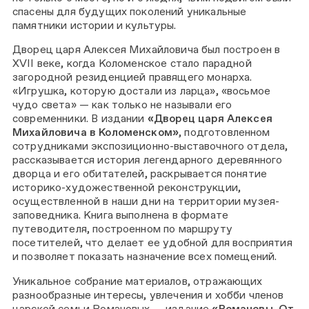
спасены для будущих поколений уникальные
памятники истории и культуры.
Дворец царя Алексея Михайловича был построен в
XVII веке, когда Коломенское стало парадной
загородной резиденцией правящего монарха.
«Игрушка, которую достали из ларца», «восьмое
чудо света» — как только не называли его
современники. В издании
«Дворец царя Алексея
Михайловича в Коломенском»
, подготовленном
сотрудниками экспозиционно-выставочного отдела,
рассказывается история легендарного деревянного
дворца и его обитателей, раскрывается понятие
историко-художественной реконструкции,
осуществленной в наши дни на территории музея-
заповедника. Книга выполнена в формате
путеводителя, построенном по маршруту
посетителей, что делает ее удобной для восприятия
и позволяет показать назначение всех помещений.
Уникальное собрание материалов, отражающих
разнообразные интересы, увлечения и хобби членов
царской семьи Романовых — издание
«Романовы. От