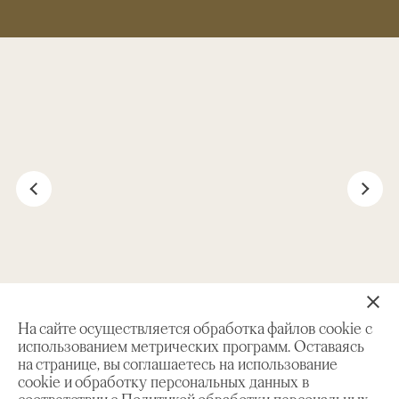
Юбилейное издание «Коломенское-100». Том 1 — 264 стр.,
На сайте осуществляется обработка файлов cookie с
том 2 — 208 стр. ISBN: 978-5-91353-067-7. 4500 руб.
использованием метрических программ. Оставаясь
на странице, вы соглашаетесь на использование
cookie и обработку персональных данных в