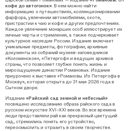
кофе до автогонок»
. В нем можно найти
информацию о путешествиях, коллекционировании
фарфора, увлечении автомобилями, охоте,
пристрастии к чаю и кофе и других предпочтениях.
Каждое увлечение монарших особ иллюстрирует их
личные черты и стремления, а также подчеркивает
культурное наследие России. Издание включает
уникальные предметы, фотографии, архивные
документы из собраний музеев-заповедников
«Коломенское», «Петергоф» и ведущих архивов
страны, что позволяет глубже понять жизнь и
мироощущение династии Романовых. Издание
приурочено к выставке «Романовы. Из Петергофа в
Москву», которая открыта до 31 мая 2026 года в
Сытном дворе.
Издание
«Райский сад земной и небесный»
посвящено исследованию образа райского сада в
русском искусстве XVI–XXI веков. Во все времена
люди представляли рай как прекрасный цветущий
сад, стремились понять его устройство,
переосмыслить и отразить в своем творчестве.