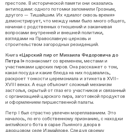
престоле. В исторической памяти они оказались
антиподами: одного потомки запомнили Грозным,
другого — Тишайшим. Их «диалог сквозь время»
демонстрирует, что между ними было много общего,
начиная с родственных отношений и заканчивая
вопросами внутренней и внешней политики,
взглядами на Православную церковь и
строительством загородных резиденций.
Книга
«Царский пир от Михаила Федоровича до
Петра I»
познакомит со временем, местами и
участниками царских пиров. Она расскажет о том,
какая посуда и какие блюда на них подавались,
раскроет тонкости церемониала и этикета в XVII–
XVIII веках. А еще объяснит сложный механизм
застолья, скрытый от глаз его участников и связанный
с организацией царского пира, заготовкой продуктов
и оформлением пиршественной палаты.
Петр I был страстно увлечен мореплаванием. Это
началось, по его собственному признанию, с находки
английского бота в сарае Льняного двора в
дворцовом селе Измайлове. Следуя своему