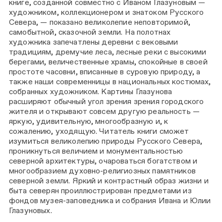
книге, созданной совместно с Иваном Глазуновым —
художником, коллекционером и знатоком Русского
Севера, — показано великолепие неповторимой,
самобытной, сказочной земли. На полотнах
художника запечатлены деревни с вековыми
традициям, дремучие леса, лесные реки с высокими
берегами, величественные храмы, спокойные в своей
простоте часовни, вписанные в суровую природу, а
также наши современницы в национальных костюмах,
собранных художником. Картины Глазунова
расширяют обычный угол зрения зрения городского
жителя и открывают совсем другую реальность —
яркую, удивительную, многообразную и, к
сожалению, уходящую. Читатель книги сможет
изумиться великолепию природы Русского Севера,
проникнуться величием и монументальностью
северной архитектуры, очароваться богатством и
многообразием духовно-религиозных памятников
северной земли. Яркий и контрастный образ жизни и
быта северян проиллюстрирован предметами из
фондов музея-заповедника и собрания Ивана и Юлии
Глазуновых.