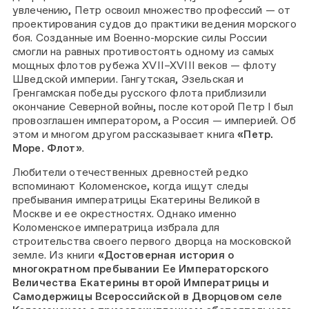
увлечению, Петр освоил множество профессий — от
проектирования судов до практики ведения морского
боя. Созданные им Военно-морские силы России
смогли на равных противостоять одному из самых
мощных флотов рубежа XVII–XVIII веков — флоту
Шведской империи. Гангутская, Эзельская и
Гренгамская победы русского флота приблизили
окончание Северной войны, после которой Петр I был
провозглашен императором, а Россия — империей. Об
этом и многом другом рассказывает книга
«Петр.
Море. Флот»
.
Любители отечественных древностей редко
вспоминают Коломенское, когда ищут следы
пребывания императрицы Екатерины Великой в
Москве и ее окрестностях. Однако именно
Коломенское императрица избрала для
строительства своего первого дворца на московской
земле. Из книги
«Достоверная история о
многократном пребывании Ее Императорского
Величества Екатерины второй Императрицы и
Самодержицы Всероссийской в Дворцовом селе