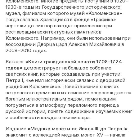
Коломенского. Многие предметы поступили в 1920–
1930-е годы из Государственного исторического
музея, филиалом которого музей «Коломенское»
тогда являлся. Хранящиеся в фонде «Графика»
чертежи до сих пор находят применение при
реставрации архитектурных памятников
Коломенского. Например, они были использованы при
воссоздании Дворца царя Алексея Михайловича в
2008–2010 годах.
Каталог
«Книги гражданской печати 1708–1724
годов»
демонстрирует небольшое собрание
светских книг, которые создавались при участии
Петра I, чье имя исторически связано с дворцовой
усадьбой Коломенское. Повествование о книгах
петровского времени и их описание сопровождаются
богатым иллюстративным рядом, помогающим
погрузиться в атмосферу переломного периода
русской истории, понять содержание изучаемых книг
и особенности каждого экземпляра.
Издание
«Медные монеты от Ивана III до Петра I»
знакомит с коллекцией медных монет XV — начала