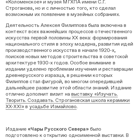
«Коломенское» и музея МГХПА имени С.Г.
Строганова, но и с личностью того, кто сделал
возможным их появление в музейных собраниях.
Деятельность Алексея Филиппова была включена в
контекст всех важнейших процессов отечественного
искусства первой половины XX века: формирования
национального стиля в эпоху модерна, развития идей
производственного искусства в начале 1920‑х,
поисков новых методов строительства в советской
архитектуре 1930‑х годов. Особое внимание в
издании уделено проблемам изучения и реставрации
древнерусского изразца, в решении которых
Филиппов стал фигурой, во многом опередившей
дальнейшее развитие этой области знаний. Издание
отлично дополнит визит на
выставку «Изучать.
Творить. Создавать. Строгановская школа керамики
ХХ-XXI»
в
усадьбе Измайлово
.
Издание
«Чары Русского Севера»
было
подготовлено к открытию одноименной выставки. В