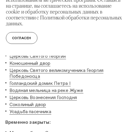
на странице, вы соглашаетесь на использование
Дворец царя Алексея Михайловича
cookie и обработку персональных данных в
Ансамбль Передних ворот
соответствии с Политикой обработки персональных
Домик Петра I
данных.
Выставочный зал «Атриум»
Усадьба кузнеца
СОГЛАСЕН
Усадьба коломенского крестьянина
Водовзводная башня
Церковь Святого Георгия
Конюшенный двор
Церковь Святого великомученика Георгия
Победоносца
Голландский домик Петра I
Водяная мельница на реке Жуже
Церковь Вознесения Господня
Соколиный двор
Усадьба пасечника
Временно закрыты: